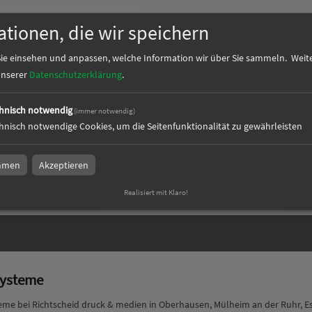
ationen, die wir speichern
ie einsehen und anpassen, welche Information wir über Sie sammeln.
Weite
 unserer
Datenschutzerklärung
.
hnisch notwendig
(immer notwendig)
ystem Mistral
hnisch notwendige Cookies, um die Seitenfunktionalität zu gewährleisten
immen
Akzeptieren
Realisiert mit Klaro!
ysteme
me bei Richtscheid druck & medien in Oberhausen, Mülheim an der Ruhr, Es