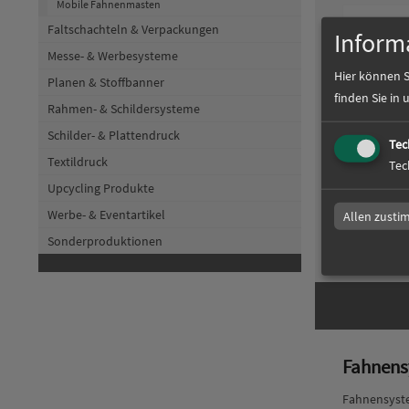
Mobile Fahnenmasten
Faltschachteln & Verpackungen
Inform
Messe- & Werbesysteme
Hier können S
Planen & Stoffbanner
finden Sie in
Rahmen- & Schildersysteme
Schilder- & Plattendruck
Tec
Fahnens
Textildruck
Tec
Upcycling Produkte
Werbe- & Eventartikel
Allen zust
Sonderproduktionen
zum Artikel
Fahnens
Fahnensyste