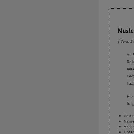
Muste
(Wenn Sie
An 
Rol
460
E-M
Fax:
Hier
folg
Beste
Name 
Ansch
Unter