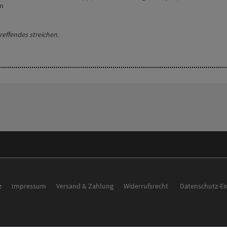
m
reffendes streichen.
z
Impressum
Versand & Zahlung
Widerrufsrecht
Datenschutz-Ei