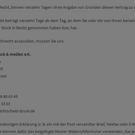
Recht, binnen vierzehn Tagen ohne Angabe von Gründen diesen Vertrag zu 
ist beträgt vierzehn Tage ab dem Tag, an dem Sie oder ein von Ihnen benannte
e Stück in Besitz genommen haben bzw. hat.
ufsrecht auszuüben, müssen Sie uns
uck & medien e.K.
e
20
usen
08 86 63 69
 33 03
ichtscheid-druck.de
indeutigen Erklärung (z. B. ein mit der Post versandter Brief, Telefax oder E-
ie können dafür das beigefügte Muster-Widerrufsformular verwenden, das je