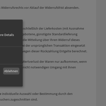
s Widerrufsrechts vor Ablauf der Widerrufsfrist absenden.
halten haben, einschließlich der Lieferkosten (mit Ausnahme
ls die von uns angebotene, günstigste Standardlieferung
re Details
ahlen, an dem die Mitteilung über Ihren Widerruf dieses
ittel, das Sie bei der ursprünglichen Transaktion eingesetzt
ll werden Ihnen wegen dieser Rückzahlung Entgelte berechnet.
ür einen etwaigen Wertverlust der Waren nur aufkommen, wenn
nsweise der Waren nicht notwendigen Umgang mit ihnen
Ablehnen
eine individuelle Auswahl oder Bestimmung durch den
auchers zugeschnitten sind.