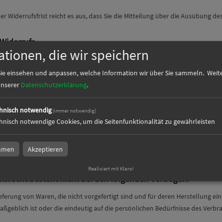
r Widerrufsfrist reicht es aus, dass Sie die Mitteilung über die Ausübung de
Widerrufs
ationen, die wir speichern
n Vertrag widerrufen, haben wir Ihnen alle Zahlungen, die wir von Ihnen er
en Kosten, die sich daraus ergeben, dass Sie eine andere Art der Lieferung a
ie einsehen und anpassen, welche Information wir über Sie sammeln.
Weite
, unverzüglich und spätestens binnen vierzehn Tagen ab dem Tag zurückzuz
 unserer
Datenschutzerklärung
.
ns eingegangen ist. Für diese Rückzahlung verwenden wir dasselbe Zahlungsm
denn, mit Ihnen wurde ausdrücklich etwas anderes vereinbart; in keinem Fa
hnisch notwendig
(immer notwendig)
hnisch notwendige Cookies, um die Seitenfunktionalität zu gewährleisten
Waren ab. Wir tragen die Kosten der Rücksendung der Waren. Sie müssen f
lust auf einen zur Prüfung der Beschaffenheit, Eigenschaften und Funktio
immen
Akzeptieren
 ist.
Realisiert mit Klaro!
fsrecht besteht nicht bei den folgenden Verträgen:
ieferung von Waren, die nicht vorgefertigt sind und für deren Herstellung 
ßgeblich ist oder die eindeutig auf die persönlichen Bedürfnisse des Verbr