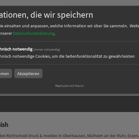
ationen, die wir speichern
ie einsehen und anpassen, welche Information wir über Sie sammeln.
Weite
 unserer
Datenschutzerklärung
.
hnisch notwendig
(immer notwendig)
nish (Aluverbundplatte
hnisch notwendige Cookies, um die Seitenfunktionalität zu gewährleisten
t)
immen
Akzeptieren
Realisiert mit Klaro!
nish
h bei Richtscheid druck & medien in Oberhausen, Mülheim an der Ruhr, Essen